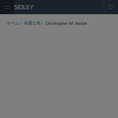
Open Menu
Ope
Christopher M. Assise
ホーム
弁護士等
breadcrumbs
cassise
@sidley.com
集団訴訟
保険