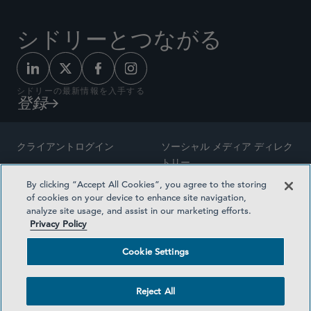
シドリーとつながる
シドリーの最新情報を入手する
登録
クライアントログイン
ソーシャル メディア ディレク
トリー
サイトマップ
By clicking “Accept All Cookies”, you agree to the storing
ご連絡先
of cookies on your device to enhance site navigation,
弁護士の広告
analyze site usage, and assist in our marketing efforts.
賞の方法論
Privacy Policy
プライバシー方針
医療保険プランの透明性
Cookie Settings
利用規約
Cookie Settings
Reject All