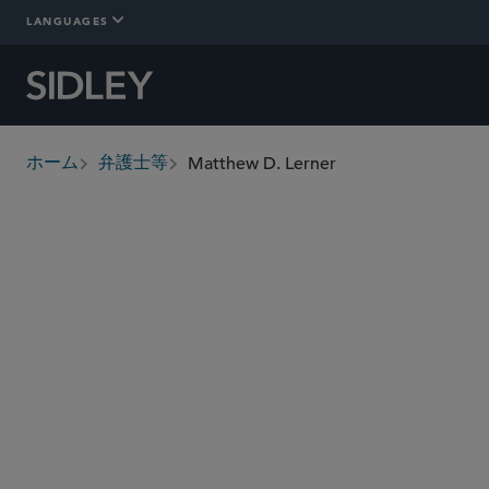
LANGUAGES
Matthew D. Lerner
ホーム
弁護士等
breadcrumbs
mlerner
@sidley.com