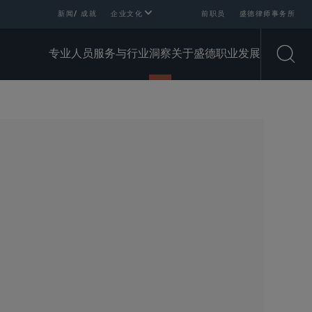
新闻/ 成就
企业文化
前职员
盛德律师事务所
专业人员
服务与行业
洞察
关于盛德
职业发展
Open
SHARE