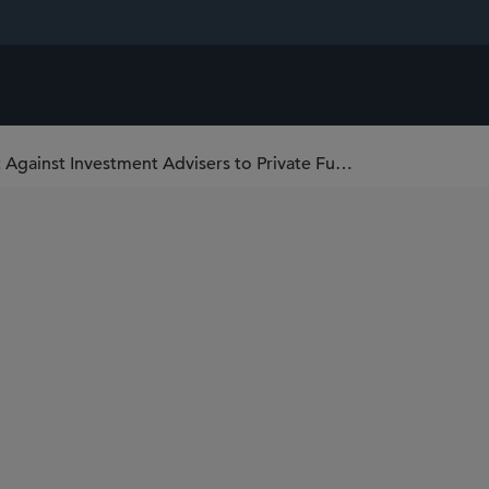
2025 Fiscal Year in Review: SEC Enforcement Against Investment Advisers to Private Funds, Registered Funds, and Retail Clients