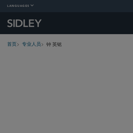
LANGUAGES
钟 英铭
首页
专业人员
breadcrumbs
alexius.chong
@sidley.com