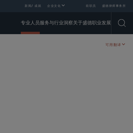
新闻/ 成就
企业文化
前职员
盛德律师事务所
专业人员
服务与行业
洞察
关于盛德
职业发展
Open
可用翻译