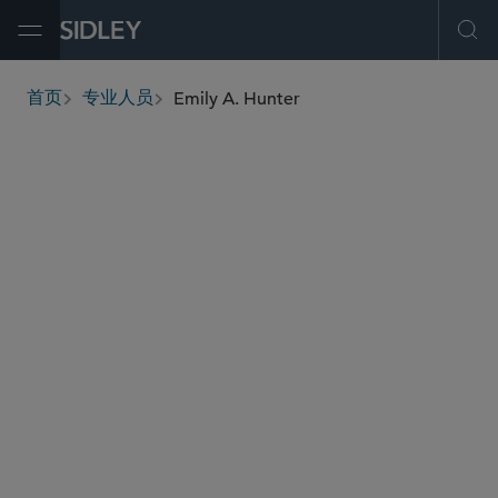
Open Menu
Ope
Emily A. Hunter
首页
专业人员
breadcrumbs
emily.hunter
@sidley.com
并购
私募基金