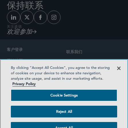
保持联系
关注盛德
欢迎参加
客户登录
联系我们
网站地图
奖励方式
By clicking “Accept All Cookies”, you agree to the storing
律师广告
of cookies on your device to enhance site navigation,
医疗计划透明度
analyze site usage, and assist in our marketing efforts.
隐私政策
Privacy Policy
沪ICP备19003131号-1
条款及细则
Cookie Settings
Cookie Settings
社交媒体目录
Reject All
©2026 SIDLEY AUSTIN LLP
Accept All