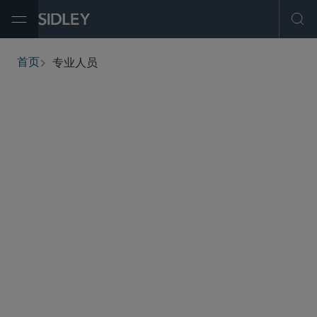
Open Menu
Ope
专业人员
首页
breadcrumbs
查找人员
筛选
服务与行业
办公地点
职称
执业资格
学历