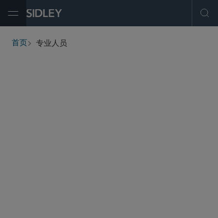
Open Menu
Ope
专业人员
首页
breadcrumbs
查找人员
筛选
服务与行业
办公地点
职称
执业资格
学历