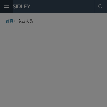
Open Menu
Ope
专业人员
首页
breadcrumbs
查找人员
筛选
服务与行业
办公地点
职称
执业资格
学历