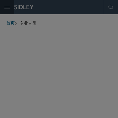
Open Menu
Ope
专业人员
首页
breadcrumbs
查找人员
筛选
服务与行业
办公地点
职称
执业资格
学历