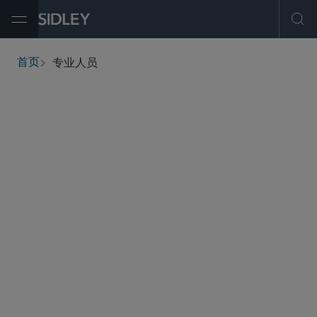
Open Menu
Ope
专业人员
首页
breadcrumbs
查找人员
筛选
服务与行业
办公地点
职称
执业资格
学历