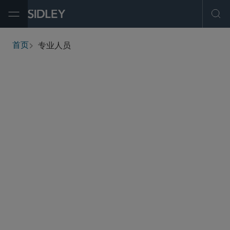
Open Menu
Ope
专业人员
首页
breadcrumbs
查找人员
筛选
服务与行业
办公地点
职称
执业资格
学历