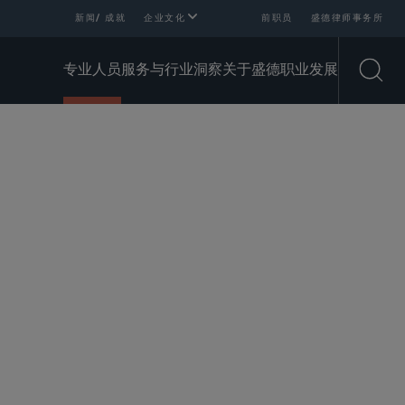
新闻/ 成就
企业文化
前职员
盛德律师事务所
专业人员
服务与行业
洞察
关于盛德
职业发展
Open