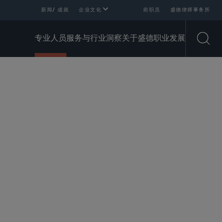
新闻/ 成就
企业文化
前职员
盛德律师事务所
专业人员
服务与行业
洞察
关于盛德
职业发展
Open