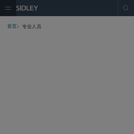
Open Menu
Ope
专业人员
首页
breadcrumbs
查找人员
筛选
服务与行业
办公地点
职称
执业资格
学历