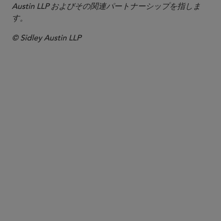
Austin LLP およびその関連パートナーシップを指しま
す。
© Sidley Austin LLP
パートナー
Maria Isabel Manley
mmanley
@sidley.com