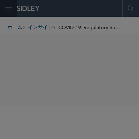
Open Menu
Ope
COVID-19: Regulatory Implications for the UK and European Life Sciences Industry
ホーム
インサイト
breadcrumbs
SHARE