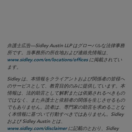
More
弁護士広告—Sidley Austin LLP はグローバルな法律事務
所です。当事務所の所在地および連絡先情報は、
に掲載されてい
www.sidley.com/en/locations/offices
ます。
Sidley は、本情報をクライアントおよび関係者の皆様へ
のサービスとして、教育目的のみに提供しています。本
情報は、法的助言として解釈または依拠されるべきもの
ではなく、また弁護士と依頼者の関係を生じさせるもの
でもありません。読者は、専門家の助言を求めることな
く本情報に基づいて行動すべきではありません。Sidley
および Sidley Austin とは、
に記載のとおり、Sidley
www.sidley.com/disclaimer