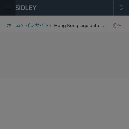
Open Menu
Ope
Hong Kong Liquidators Reach Mainland Assets
ホーム
インサイト
breadcrumbs
SHARE