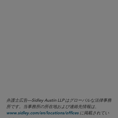
8
9
10
弁護士広告—Sidley Austin LLP はグローバルな法律事務
所です。当事務所の所在地および連絡先情報は、
に掲載されてい
www.sidley.com/en/locations/offices