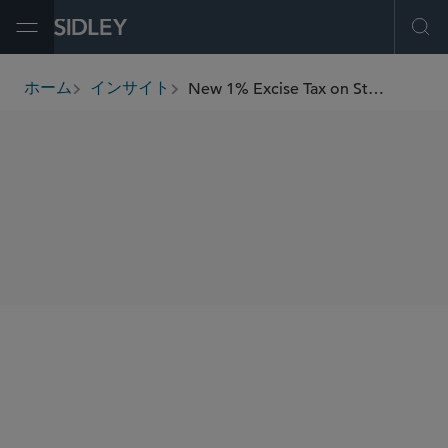
Open Menu
Ope
New 1% Excise Tax on Stock Repurchases by Publicly Traded Corporations
ホーム
インサイト
breadcrumbs
SHARE