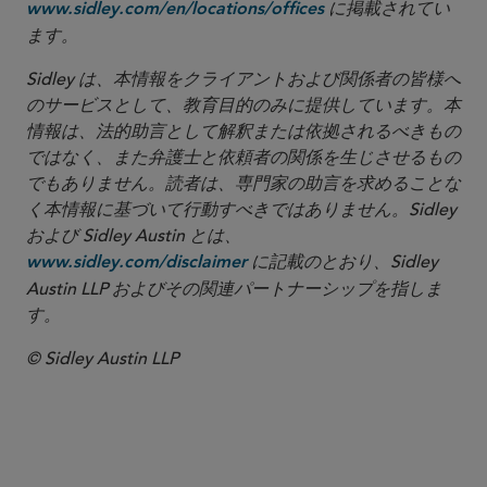
に掲載されてい
www.sidley.com/en/locations/offices
ます。
Sidley は、本情報をクライアントおよび関係者の皆様へ
のサービスとして、教育目的のみに提供しています。本
情報は、法的助言として解釈または依拠されるべきもの
ではなく、また弁護士と依頼者の関係を生じさせるもの
でもありません。読者は、専門家の助言を求めることな
く本情報に基づいて行動すべきではありません。Sidley
および Sidley Austin とは、
に記載のとおり、Sidley
www.sidley.com/disclaimer
Austin LLP およびその関連パートナーシップを指しま
す。
© Sidley Austin LLP