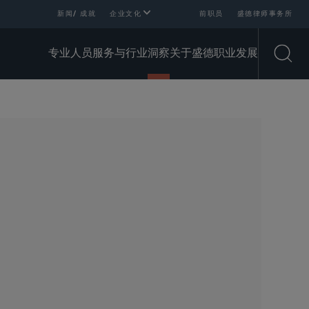
新闻/ 成就
企业文化
前职员
盛德律师事务所
专业人员
服务与行业
洞察
关于盛德
职业发展
Open
SHARE