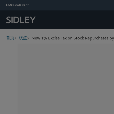
LANGUAGES
New 1% Excise Tax on Stock Repurchases by 
首页
观点
breadcrumbs