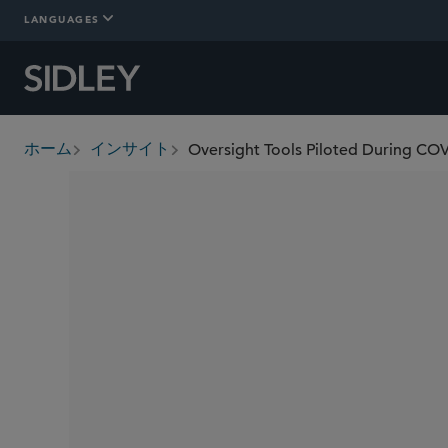
LANGUAGES
ホーム
インサイト
breadcrumbs