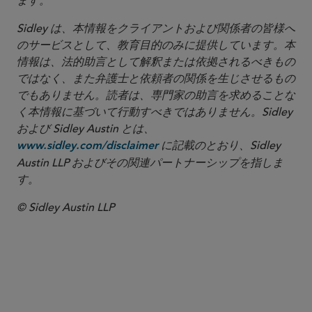
ます。
Sidley は、本情報をクライアントおよび関係者の皆様へ
のサービスとして、教育目的のみに提供しています。本
情報は、法的助言として解釈または依拠されるべきもの
ではなく、また弁護士と依頼者の関係を生じさせるもの
でもありません。読者は、専門家の助言を求めることな
く本情報に基づいて行動すべきではありません。Sidley
および Sidley Austin とは、
に記載のとおり、Sidley
www.sidley.com/disclaimer
Austin LLP およびその関連パートナーシップを指しま
す。
© Sidley Austin LLP