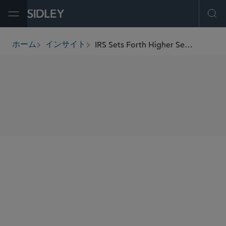
Open Menu
Ope
IRS Sets Forth Higher Section 45 PTC Rate for 2022 Projects
ホーム
インサイト
breadcrumbs
SHARE