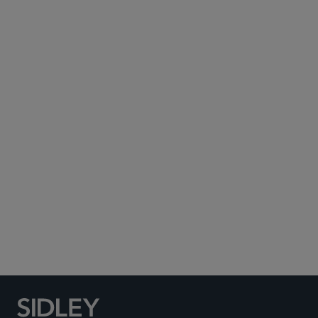
Subscribe to Sidley Publications
Social Media Directory