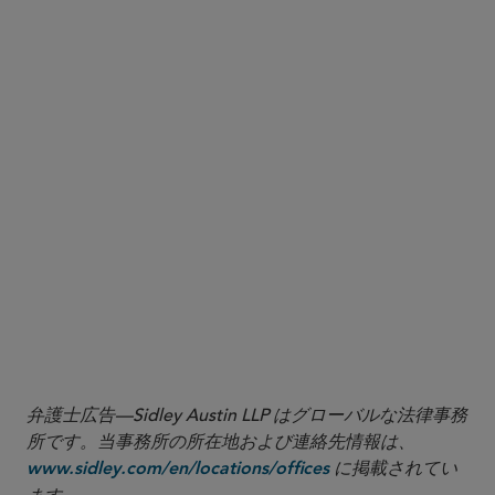
弁護士広告—Sidley Austin LLP はグローバルな法律事務
所です。当事務所の所在地および連絡先情報は、
に掲載されてい
www.sidley.com/en/locations/offices