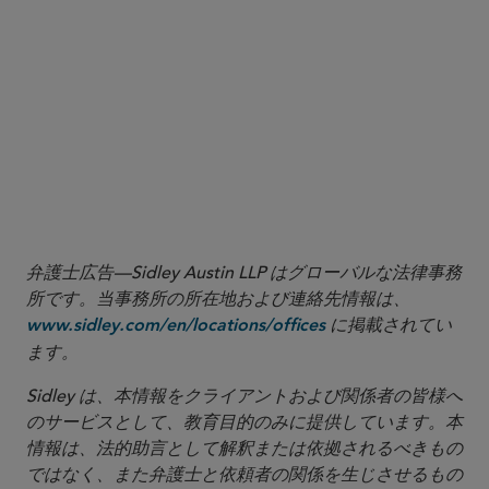
report is the agency’s internal review on the supervision and
closure of Signature, in which the regulator claimed that the bank
possessed an inadequate risk control framework, amongst other
issues.
See
https://www.dfs.ny.gov/system/files/documents/2023/04/nydfs_inte
10
https://www.federalreserve.gov/newsevents/pressreleases/bcreg2
11
.
https://www.fdic.gov/news/press-releases/2023/pr23033.html
弁護士広告—Sidley Austin LLP はグローバルな法律事務
所です。当事務所の所在地および連絡先情報は、
に掲載されてい
www.sidley.com/en/locations/offices
ます。
Sidley は、本情報をクライアントおよび関係者の皆様へ
のサービスとして、教育目的のみに提供しています。本
情報は、法的助言として解釈または依拠されるべきもの
ではなく、また弁護士と依頼者の関係を生じさせるもの