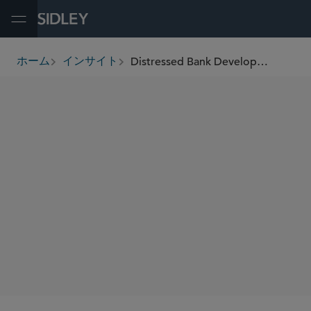
Open Menu
Distressed Bank Developments: First Republic Receivership; Government Reports on SVB and Signature Bank; Next Steps in Distressed Bank Resolutions
ホーム
インサイト
breadcrumbs
SHARE