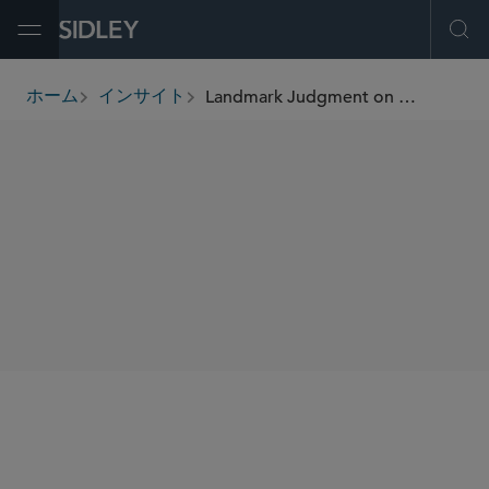
Open Menu
Ope
Landmark Judgment on European Commission Merger Control Powers – Legal Certainty Restored?
ホーム
インサイト
breadcrumbs
SHARE