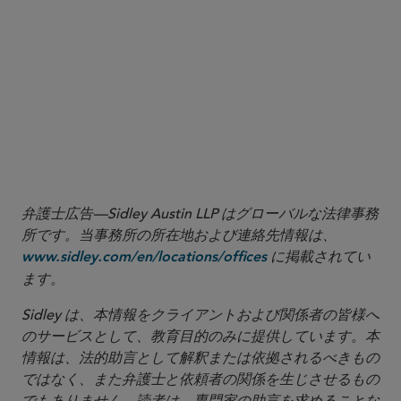
However, this is a politically challenging route
which could result in attempts by Member States
to pursue a broader reform, so is unlikely to
happen quickly. For the moment at least, the
judgment offers businesses greater certainty
regarding when and where it may need to make
filings.
弁護士広告—Sidley Austin LLP はグローバルな法律事務
所です。当事務所の所在地および連絡先情報は、
に掲載されてい
www.sidley.com/en/locations/offices
ます。
Sidley は、本情報をクライアントおよび関係者の皆様へ
のサービスとして、教育目的のみに提供しています。本
情報は、法的助言として解釈または依拠されるべきもの
ではなく、また弁護士と依頼者の関係を生じさせるもの