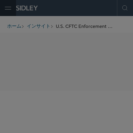
Open Menu
Ope
U.S. CFTC Enforcement Advisory on Self-Reporting, Cooperation, and Remediation
ホーム
インサイト
breadcrumbs
SHARE