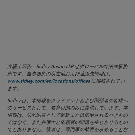
us-department-of-justice-policy
9
Advisory at 3.
10
Id. at 8.
11
Id. at 14.
12
Enforcement Advisory: Advisory Regarding Penalties, Monitors
and Consultants, and Admissions in CFTC Enforcement Actions
(Oct. 17,
2023),
.
https://www.cftc.gov/PressRoom/PressReleases/8808-23
弁護士広告—Sidley Austin LLP はグローバルな法律事務
所です。当事務所の所在地および連絡先情報は、
に掲載されてい
www.sidley.com/en/locations/offices
ます。
Sidley は、本情報をクライアントおよび関係者の皆様へ
のサービスとして、教育目的のみに提供しています。本
情報は、法的助言として解釈または依拠されるべきもの
ではなく、また弁護士と依頼者の関係を生じさせるもの
でもありません。読者は、専門家の助言を求めることな