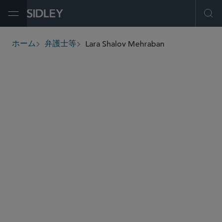
Open Menu
Ope
Lara Shalov Mehraban
ホーム
弁護士等
breadcrumbs
lmehraban
@sidley.com