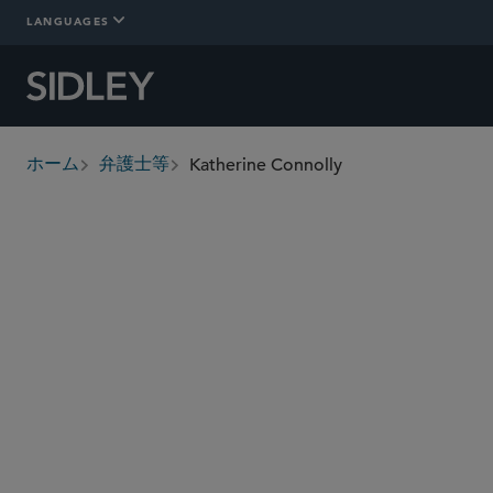
LANGUAGES
Katherine Connolly
ホーム
弁護士等
breadcrumbs
katherine.connolly
@sidley.com