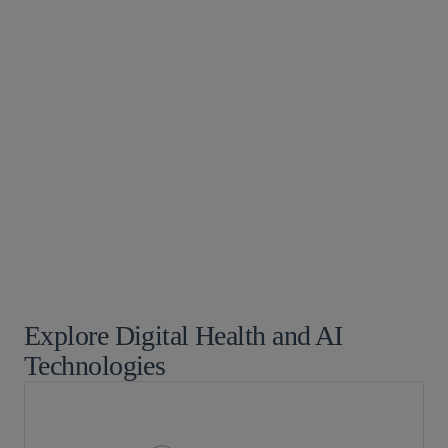
ライフサイエンス
ヘルスケア
Healthcare Payment, Delivery, and Management
Services
Healthcare Providers
Healthcare Transactions
医療機器
製薬
Pre-Commercial Life Sciences Companies
プライバシー/サイバーセキュリティ
テクノロジー/知財取引
Telehealth and Telemedicine
Explore Digital Health and AI
Technologies