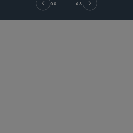
00
06
パートナー
Meenakshi Datta
mdatta
@sidley.com
シカゴ
+1 312 853 7169
パートナー