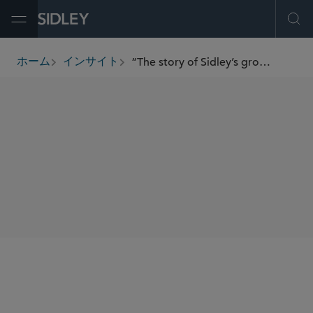
Open Menu
Ope
“The story of Sidley’s growth in London is very much connected to the growth of our global business.”
ホーム
インサイト
breadcrumbs
SHARE
We recently caught up with Tom Thesing, managing