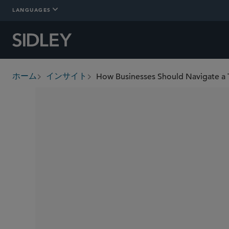
LANGUAGES
How Businesses Should Navigate a 
ホーム
インサイト
breadcrumbs