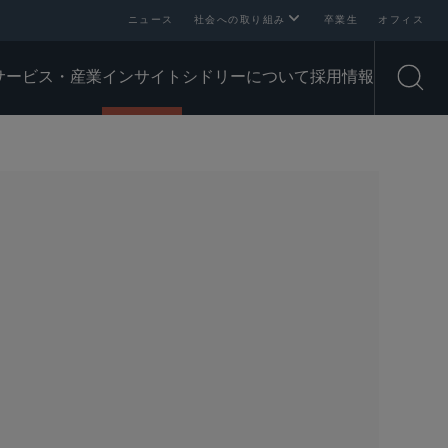
ニュース
社会への取り組み
卒業生
オフィス
サービス・産業
インサイト
シドリーについて
採用情報
Open
SHARE