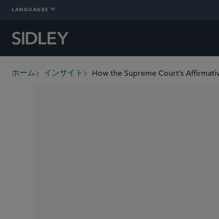
LANGUAGES
How the Supreme Court’s Affirmati
ホーム
インサイト
breadcrumbs