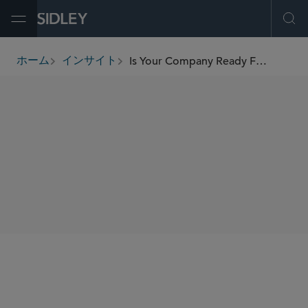
Open Menu
Ope
Is Your Company Ready For the SEC’s New Climate Disclosure Rules? We Break Them Down.
ホーム
インサイト
breadcrumbs
SHARE