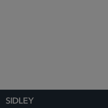
Subscribe to Sidley Publications
Social Media Directory