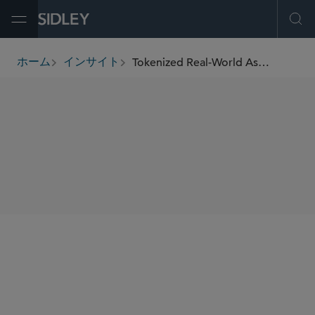
Open Menu
Ope
Tokenized Real-World Assets Have Gone Mainstream — Is Your Business Ready?
ホーム
インサイト
breadcrumbs
SHARE