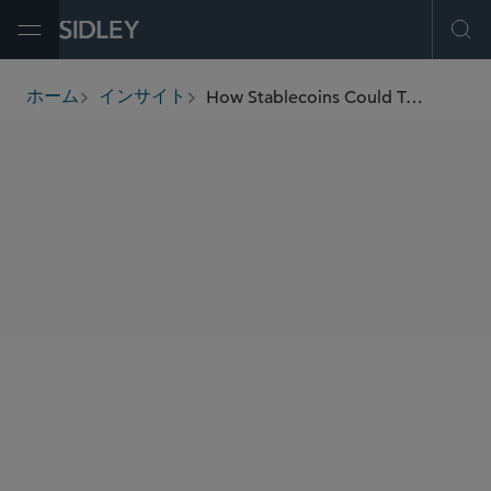
Open Menu
Ope
How Stablecoins Could Transform Payments and Finance
ホーム
インサイト
breadcrumbs
SHARE