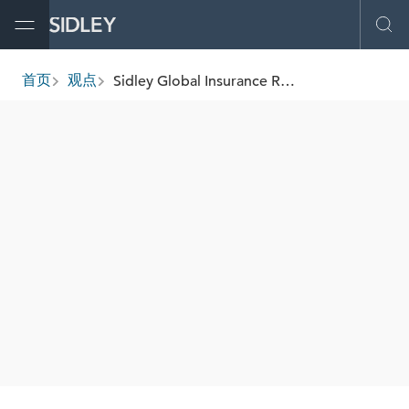
Open Menu
Ope
Sidley Global Insurance Review: M&A
首页
观点
breadcrumbs
AUTHORS
Sean M. Keyvan
Michael D. Devins
Vincent S. Onorato
John Grothaus
Tu Tu
Ramia R. Mitchell
Sharon N. DiPrinzio
Owen D. Skelding
Jordan Papai
SHARE