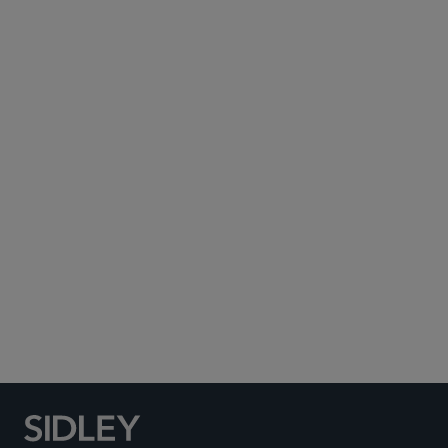
Subscribe to Sidley Publications
Social Media Directory