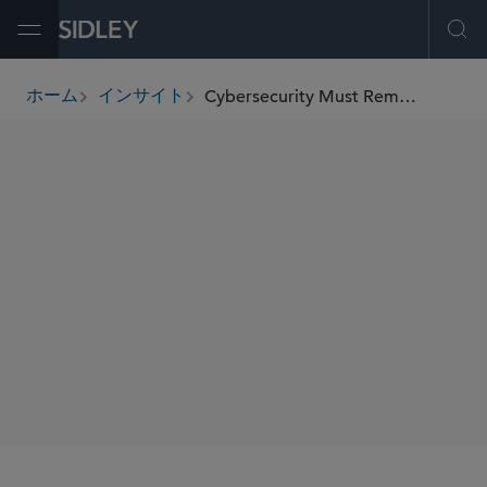
Open Menu
Ope
Cybersecurity Must Remain Financial Sector's Focus In 2026
ホーム
インサイト
breadcrumbs
著者
Michael C. Hochman
Francesca Blythe
David C. Lashway
SHARE