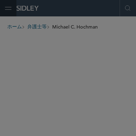
Open Menu
Ope
Michael C. Hochman
ホーム
弁護士等
breadcrumbs
michael.hochman
@sidley.com
プライバシー/サイバーセキュリティ
ホワイトカラーの弁護と捜査