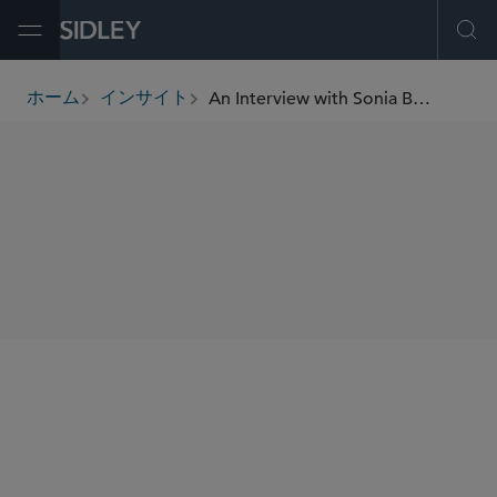
Open Menu
Ope
An Interview with Sonia Barros, Partner, Capital Markets, Sidley Austin LLP
ホーム
インサイト
breadcrumbs
SHARE