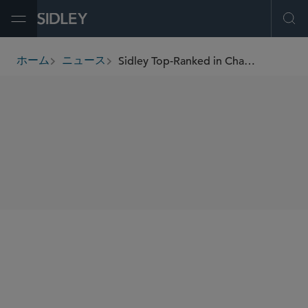
Open Menu
Ope
Sidley Top-Ranked in Chambers Crisis & Risk Management 2025
ホーム
ニュース
breadcrumbs
SHARE