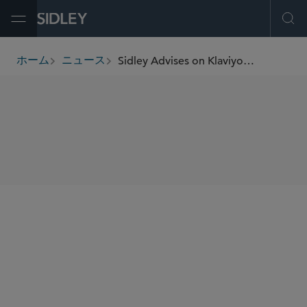
Open Menu
Ope
Sidley Advises on Klaviyo’s IPO
ホーム
ニュース
breadcrumbs
SHARE