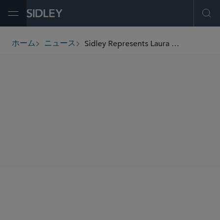
Open Menu
Ope
Sidley Represents Laura Ricketts-Led Group in Acquisition of the NWSL’s Chicago Red Stars
ホーム
ニュース
breadcrumbs
SHARE