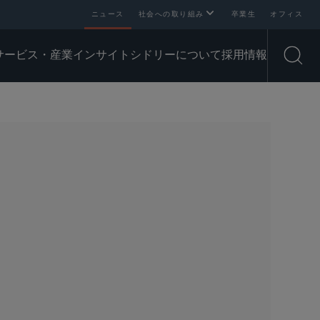
ニュース
社会への取り組み
卒業生
オフィス
サービス・産業
インサイト
シドリーについて
採用情報
Open
SHARE