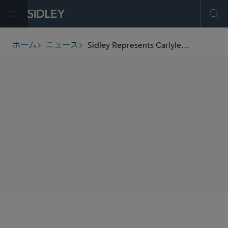
Open Menu
Ope
Sidley Represents Carlyle and KKR in Its Agreement to Acquire a US$10.1 Billion Portfolio of Prime Private Student Loans From Discover
ホーム
ニュース
breadcrumbs
SHARE