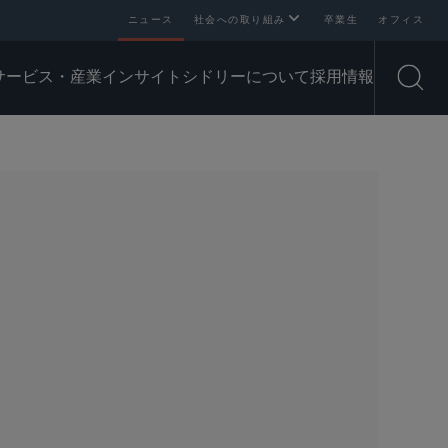
ニュース
社会への取り組み
卒業生
オフィス
サービス・産業
インサイト
シドリーについて
採用情報
Open
SHARE