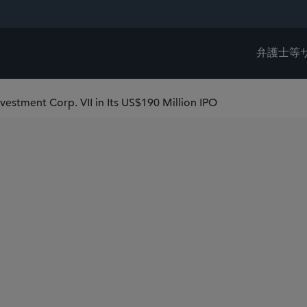
弁護士等
vestment Corp. VII in Its US$190 Million IPO