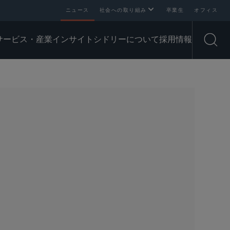
ニュース
社会への取り組み
卒業生
オフィス
サービス・産業
インサイト
シドリーについて
採用情報
Open
SHARE