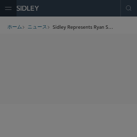
Open Menu
Ope
Sidley Represents Ryan Specialty in Its US$525 Million Acquisition of Velocity Risk
ホーム
ニュース
breadcrumbs
SHARE