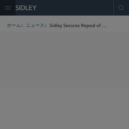
Open Menu
Ope
Sidley Secures Repeal of Unconstitutional Food Pantry Ban
ホーム
ニュース
breadcrumbs
SHARE