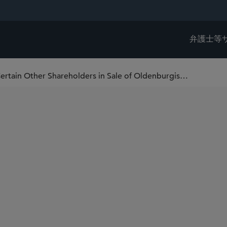
弁護士等
Sidley Represents Apollo Funds and Certain Other Shareholders in Sale of Oldenburgische Landesbank