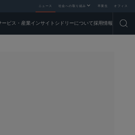
ニュース
社会への取り組み
卒業生
オフィス
サービス・産業
インサイト
シドリーについて
採用情報
Open
SHARE