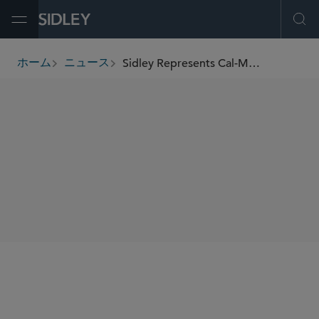
Open Menu
Ope
Sidley Represents Cal-Maine Foods, Inc. in Its US$258 Million Acquisition of Echo Lake Foods, Inc.
ホーム
ニュース
breadcrumbs
SHARE