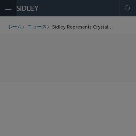
Open Menu
Ope
Sidley Represents Crystal Palace Football Club
ホーム
ニュース
breadcrumbs
SHARE