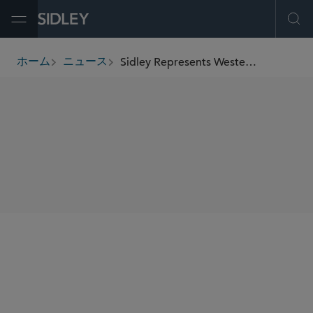
Open Menu
Ope
Sidley Represents Western Union in Its US$500 Million Acquisition of Intermex
ホーム
ニュース
breadcrumbs
SHARE