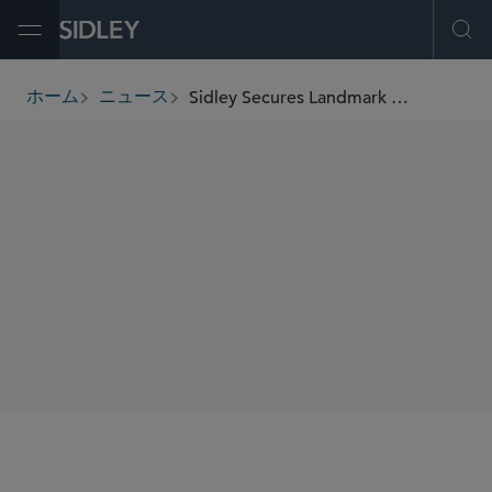
Open Menu
Ope
Sidley Secures Landmark Settlement Protecting Religious Use of Property for Chabad Lubavitch of the Beaches
ホーム
ニュース
breadcrumbs
SHARE